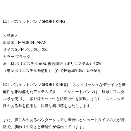
LC丨バスケットパンツ SHORT KING
＜詳細＞
原産国：MADE IN JAPAN
サイズ:S／M／L／XL／XXL
カラー:ブラック
素 材:ポリエステル 60% 複合繊維（ポリエステル）40%
（東レポリエステル糸使用）（白で庶蔽率90%・UPF50）
LC丨バスケットパンツ SHORT KINGは、スタイリッシュなデザインと機
能性を兼ね備えたアイテムです。このショートパンツは、経糸にフルダ
ル糸を使用し、紫外線カット性と防透け性を実現。さらに、ストレッチ
性のある糸を使用し、快適な着用感をもたらします。
また、膨らみのあるパウダータッチな風合いとショートタイプの丈が特
徴で、肌触りの良さと機能性が備わっています。