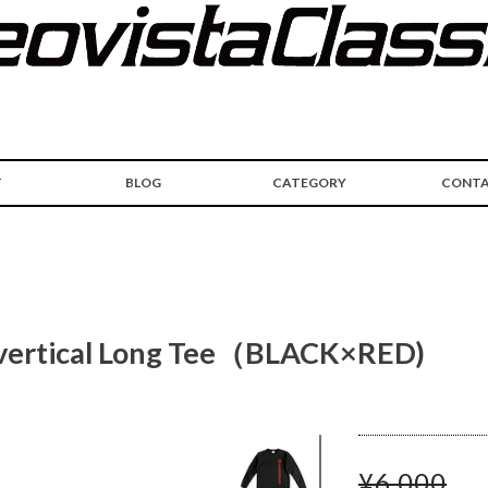
T
BLOG
CATEGORY
CONT
tical Long Tee（BLACK×RED)
¥6,000