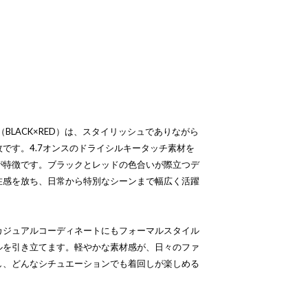
ng Tee（BLACK×RED）は、スタイリッシュでありながら
です。4.7オンスのドライシルキータッチ素材を
が特徴です。ブラックとレッドの色合いが際立つデ
在感を放ち、日常から特別なシーンまで幅広く活躍
カジュアルコーディネートにもフォーマルスタイル
ルを引き立てます。軽やかな素材感が、日々のファ
し、どんなシチュエーションでも着回しが楽しめる