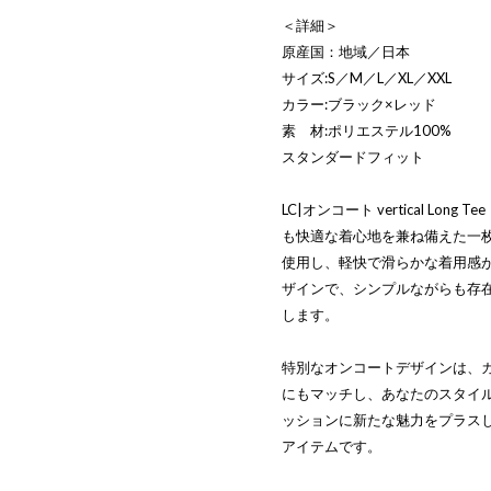
＜詳細＞
原産国：地域／日本
サイズ:S／M／L／XL／XXL
カラー:ブラック×レッド
素 材:ポリエステル100%
スタンダードフィット
LC|オンコート vertical Lo
も快適な着心地を兼ね備えた一枚
使用し、軽快で滑らかな着用感
ザインで、シンプルながらも存
します。
特別なオンコートデザインは、
にもマッチし、あなたのスタイ
ッションに新たな魅力をプラス
アイテムです。