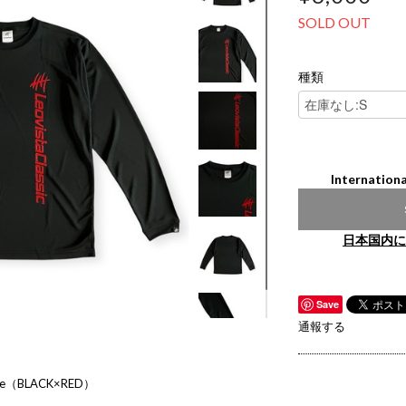
SOLD OUT
種類
Internationa
日本国内に
Save
通報する
Tee（BLACK×RED）