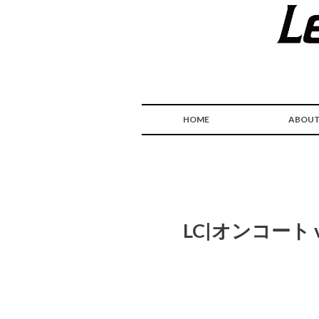
HOME
ABOU
LC|オンコート ver